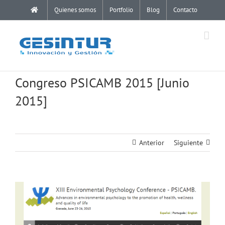
Saltar
Quienes somos
Portfolio
Blog
Contacto
al
contenido
Congreso PSICAMB 2015 [Junio
2015]
Anterior
Siguiente
Ver
imagen
más
grande