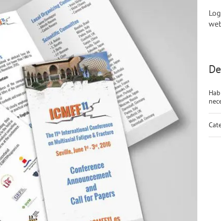
Logo
web
De
Hab
nece
Cate