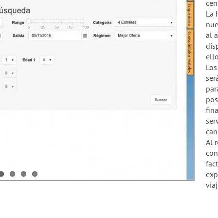
cen
La 
nue
al 
dis
ell
Los
ser
par
pos
fin
ser
can
Al 
con
fac
exp
via