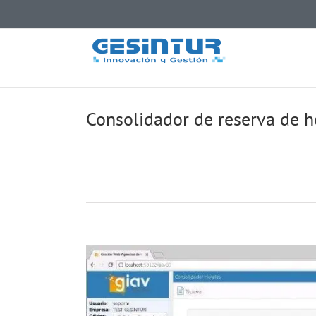
Saltar
al
contenido
Consolidador de reserva de h
Ver
imagen
más
grande