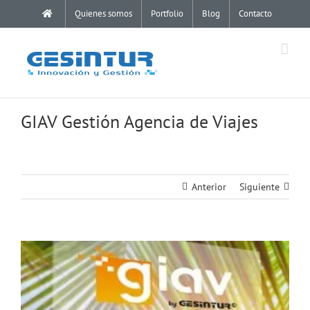
Saltar
Quienes somos
Portfolio
Blog
Contacto
al
contenido
GIAV Gestión Agencia de Viajes
Anterior
Siguiente
Ver
imagen
más
grande